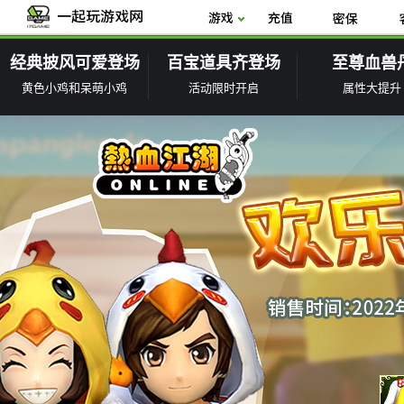
经典披风可爱登场
百宝道具齐登场
至尊血兽
黄色小鸡和呆萌小鸡
活动限时开启
属性大提升