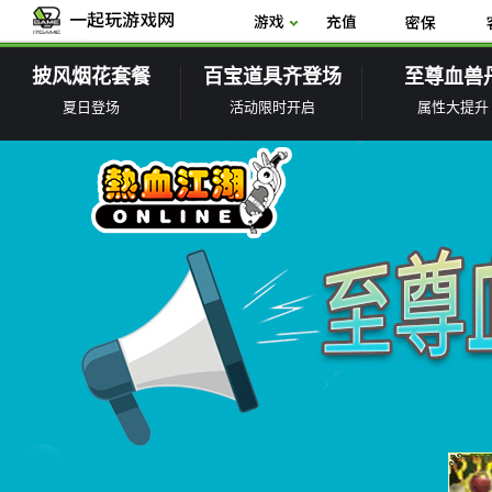
披风烟花套餐
百宝道具齐登场
至尊血兽
夏日登场
活动限时开启
属性大提升