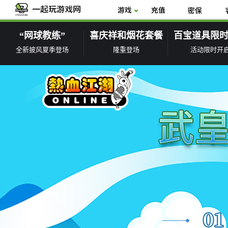
“网球教练”
喜庆祥和烟花套餐
百宝道具限
全新披风夏季登场
隆重登场
活动限时开