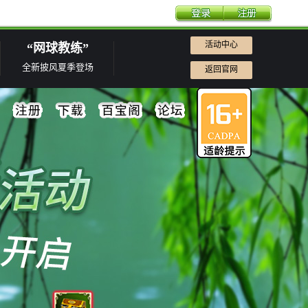
活动中心
“网球教练”
全新披风夏季登场
返回官网