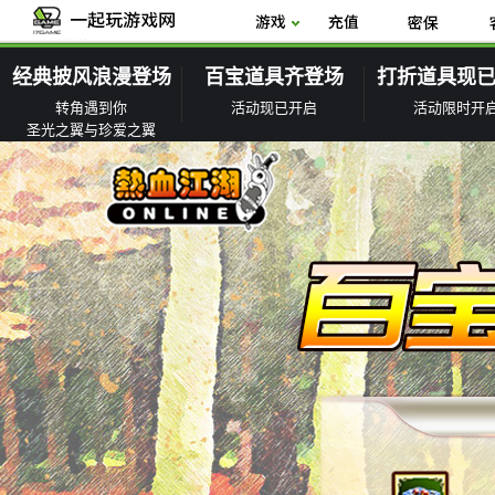
经典披风浪漫登场
百宝道具齐登场
打折道具现
转角遇到你
活动现已开启
活动限时开
圣光之翼与珍爱之翼