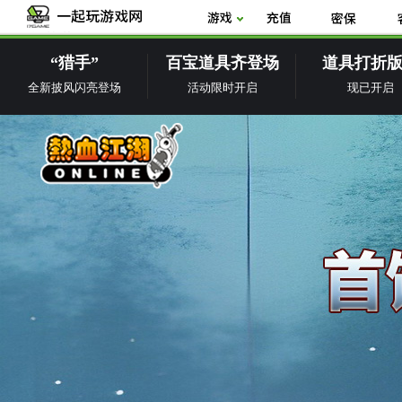
“猎手”
百宝道具齐登场
道具打折
全新披风闪亮登场
活动限时开启
现已开启