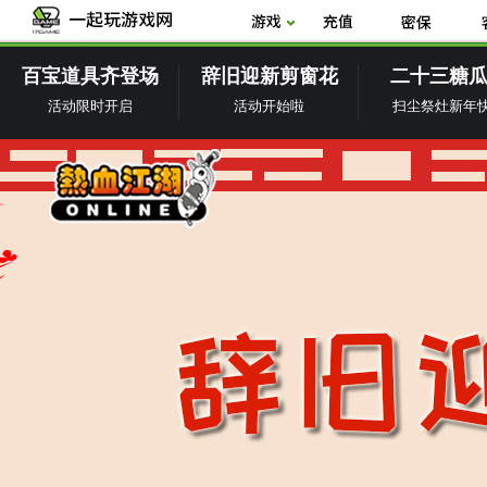
百宝道具齐登场
辞旧迎新剪窗花
二十三糖
活动限时开启
活动开始啦
扫尘祭灶新年