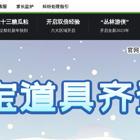
二十三糖瓜粘
开启双倍经验
“丛林游侠”
尘祭灶新年快到
六大区域开启
开启全新2023年