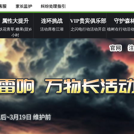
属性大提升
连环挑战
VIP贵宾俱乐部
守护森
妖花青草-糖果(甜)6
活动席卷江湖
之闪电行动活动开启
植树在行动活
小时