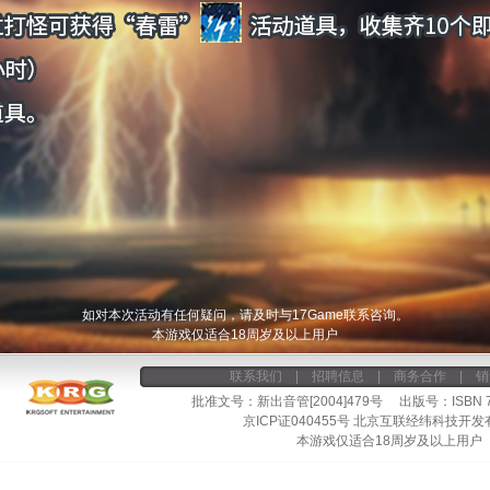
如对本次活动有任何疑问，请及时与17Game联系咨询。
本游戏仅适合18周岁及以上用户
联系我们
|
招聘信息
|
商务合作
|
销
批准文号：新出音管[2004]479号 出版号：ISBN 7-9
京ICP证040455号
北京互联经纬科技开发
本游戏仅适合18周岁及以上用户