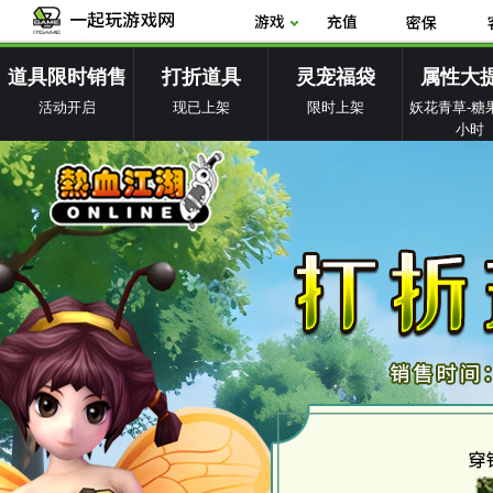
道具限时销售
打折道具
灵宠福袋
属性大
活动开启
现已上架
限时上架
妖花青草-糖果
小时