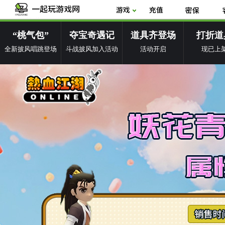
“桃气包”
夺宝奇遇记
道具齐登场
打折道
全新披风唱跳登场
斗战披风加入活动
活动开启
现已上