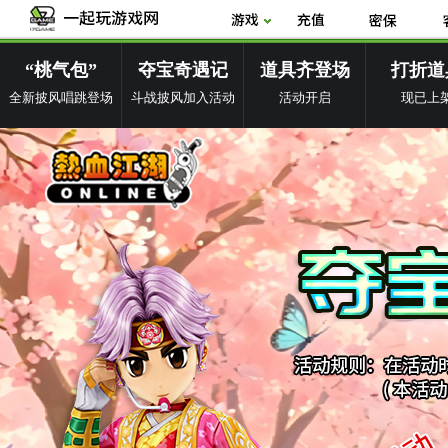
“桃气包”
夺宝奇遇记
道具齐登场
打折道
全新披风唱跳登场
斗战披风加入活动
活动开启
现已上